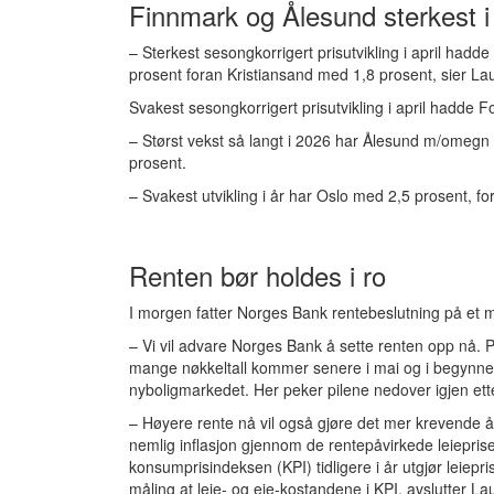
Finnmark og Ålesund sterkest i
– Sterkest sesongkorrigert prisutvikling i april ha
prosent foran Kristiansand med 1,8 prosent, sier La
Svakest sesongkorrigert prisutvikling i april hadde
– Størst vekst så langt i 2026 har Ålesund m/omeg
prosent.
– Svakest utvikling i år har Oslo med 2,5 prosent, for
Renten bør holdes i ro
I morgen fatter Norges Bank rentebeslutning på et 
– Vi vil advare Norges Bank å sette renten opp nå. 
mange nøkkeltall kommer senere i mai og i begynnels
nyboligmarkedet. Her peker pilene nedover igjen ette
– Høyere rente nå vil også gjøre det mer krevende 
nemlig inflasjon gjennom de rentepåvirkede leiepri
konsumprisindeksen (KPI) tidligere i år utgjør leiepr
måling at leie- og eie-kostandene i KPI, avslutter La