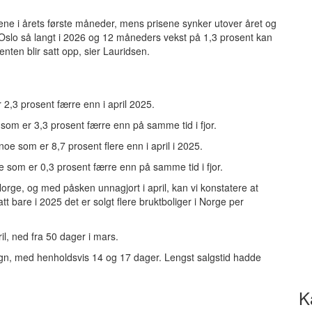
sene i årets første måneder, mens prisene synker utover året og
Oslo så langt i 2026 og 12 måneders vekst på 1,3 prosent kan
nten blir satt opp, sier Lauridsen.
r 2,3 prosent færre enn i april 2025.
e som er 3,3 prosent færre enn på samme tid i fjor.
, noe som er 8,7 prosent flere enn i april i 2025.
noe som er 0,3 prosent færre enn på samme tid i fjor.
i Norge, og med påsken unnagjort i april, kan vi konstatere at
tt bare i 2025 det er solgt flere bruktboliger i Norge per
il, ned fra 50 dager i mars.
n, med henholdsvis 14 og 17 dager. Lengst salgstid hadde
K