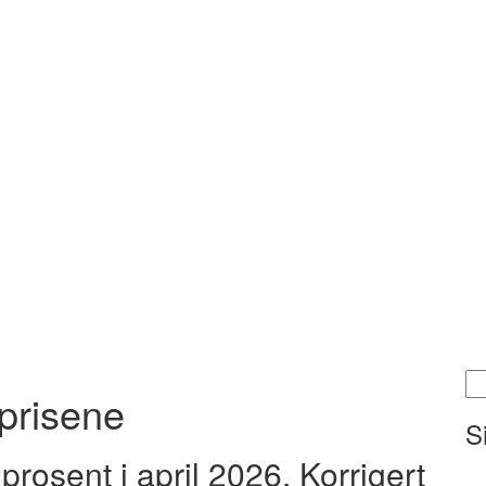
Sø
gprisene
ett
S
rosent i april 2026. Korrigert