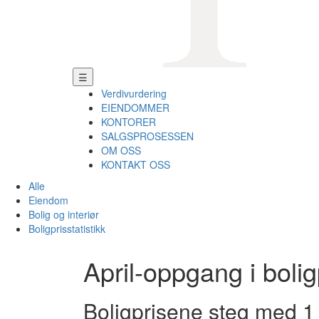
☰
Verdivurdering
EIENDOMMER
KONTORER
SALGSPROSESSEN
OM OSS
KONTAKT OSS
Alle
Eiendom
Bolig og interiør
Boligprisstatistikk
April-oppgang i boli
Boligprisene steg med 1 p