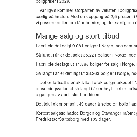
boligpriser i 2026.
– Vanligvis kommer storparten av veksten i boligpri
særlig på høsten. Med en oppgang på 2,5 prosent i 
vi passere nullen om få måneder, og det særlig om re
Mange salg og stort tilbud
I april ble det solgt 9.681 boliger i Norge, noe som e
Så langt i år er det solgt 35.221 boliger i Norge, no
I april ble det lagt ut 11.886 boliger for salg i Norge
Så langt i år er det lagt ut 38.263 boliger i Norge, 
– Det er fortsatt stor aktivitet i bruktboligmarkedet 
omsetningsvolumet så langt i år er høyt. Det er fortsa
utgangen av april, sier Lauridsen.
Det tok i gjennomsnitt 49 dager å selge en bolig i apr
Kortest salgstid hadde Bergen og Stavanger m/omeg
Fredrikstad/Sarpsborg med 103 dager.