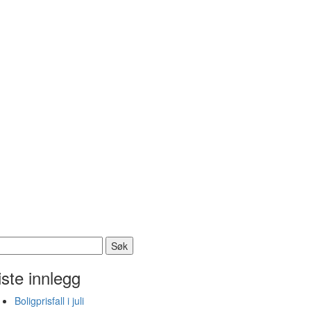
k
er:
iste innlegg
Boligprisfall i juli