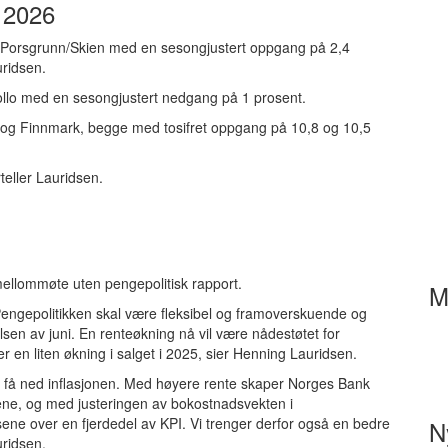
 2026
dde Porsgrunn/Skien med en sesongjustert oppgang på 2,4
uridsen.
 Follo med en sesongjustert nedgang på 1 prosent.
n og Finnmark, begge med tosifret oppgang på 10,8 og 10,5
teller Lauridsen.
mellommøte uten pengepolitisk rapport.
M
Pengepolitikken skal være fleksibel og framoverskuende og
en av juni. En renteøkning nå vil være nådestøtet for
r en liten økning i salget i 2025, sier Henning Lauridsen.
å få ned inflasjonen. Med høyere rente skaper Norges Bank
sene, og med justeringen av bokostnadsvekten i
isene over en fjerdedel av KPI. Vi trenger derfor også en bedre
N
uridsen.