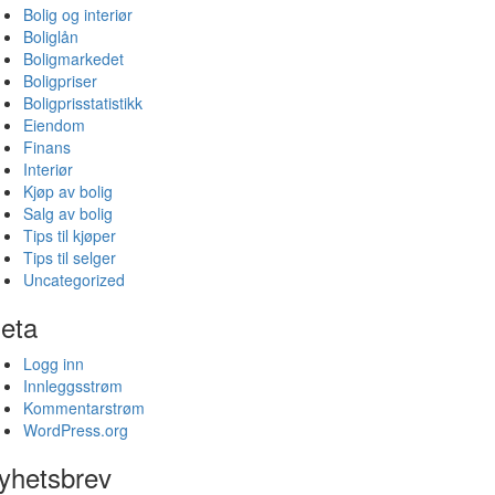
Bolig og interiør
Boliglån
Boligmarkedet
Boligpriser
Boligprisstatistikk
Eiendom
Finans
Interiør
Kjøp av bolig
Salg av bolig
Tips til kjøper
Tips til selger
Uncategorized
eta
Logg inn
Innleggsstrøm
Kommentarstrøm
WordPress.org
yhetsbrev